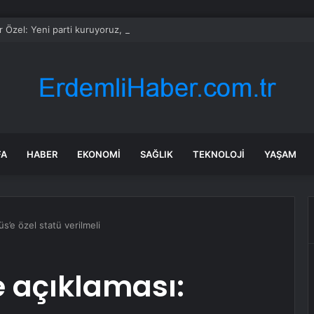
 Özel: Yeni parti kuruyoruz, ana muhalefet kürsüsünü bırakmıyoruz
FA
HABER
EKONOMI
SAĞLIK
TEKNOLOJI
YAŞAM
s’e özel statü verilmeli
 açıklaması: