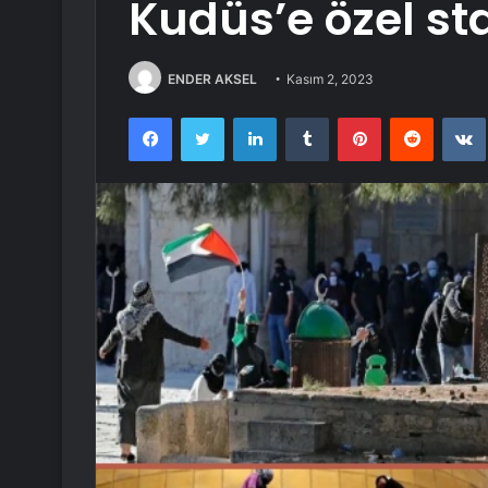
Kudüs’e özel sta
ENDER AKSEL
Kasım 2, 2023
Facebook
Twitter
LinkedIn
Tumblr
Pinterest
Reddit