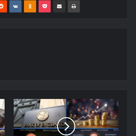
erest
Reddit
VKontakte
Odnoklassniki
Pocket
E-Posta ile paylaş
Yazdır