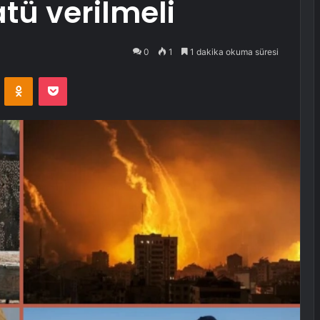
tü verilmeli
0
1
1 dakika okuma süresi
VKontakte
Odnoklassniki
Pocket