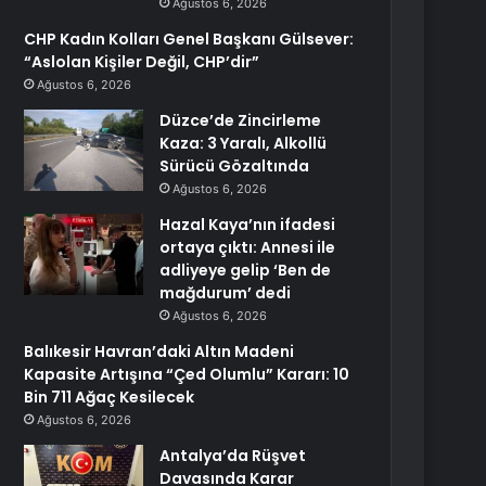
Ağustos 6, 2026
CHP Kadın Kolları Genel Başkanı Gülsever:
“Aslolan Kişiler Değil, CHP’dir”
Ağustos 6, 2026
Düzce’de Zincirleme
Kaza: 3 Yaralı, Alkollü
Sürücü Gözaltında
Ağustos 6, 2026
Hazal Kaya’nın ifadesi
ortaya çıktı: Annesi ile
adliyeye gelip ‘Ben de
mağdurum’ dedi
Ağustos 6, 2026
Balıkesir Havran’daki Altın Madeni
Kapasite Artışına “Çed Olumlu” Kararı: 10
Bin 711 Ağaç Kesilecek
Ağustos 6, 2026
Antalya’da Rüşvet
Davasında Karar