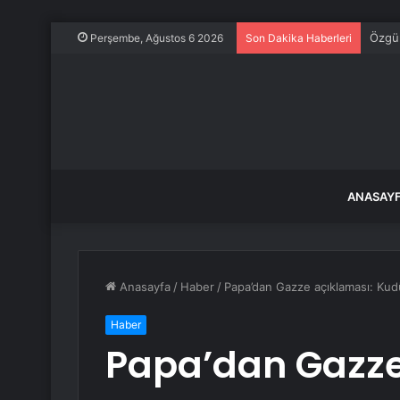
Özgür
Perşembe, Ağustos 6 2026
Son Dakika Haberleri
ANASAY
Anasayfa
/
Haber
/
Papa’dan Gazze açıklaması: Kudü
Haber
Papa’dan Gazze