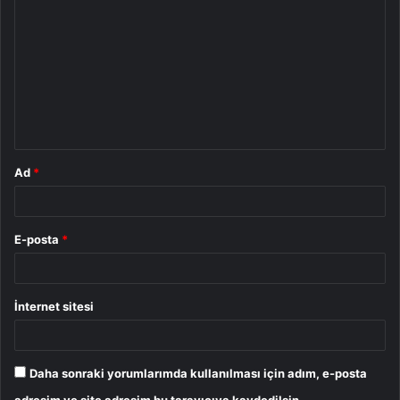
o
r
u
m
*
Ad
*
E-posta
*
İnternet sitesi
Daha sonraki yorumlarımda kullanılması için adım, e-posta