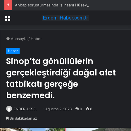
Ahbap soruşturmasında iş insanı Hüseyin Başaran’a tutuklama talebi
Menü
Anasayfa
/
Haber
Haber
Sinop’ta gönüllülerin
gerçekleştirdiği doğal afet
tatbikatı gerçeğe
benzemedi.
ENDER AKSEL
Ağustos 2, 2023
0
6
Bir dakikadan az