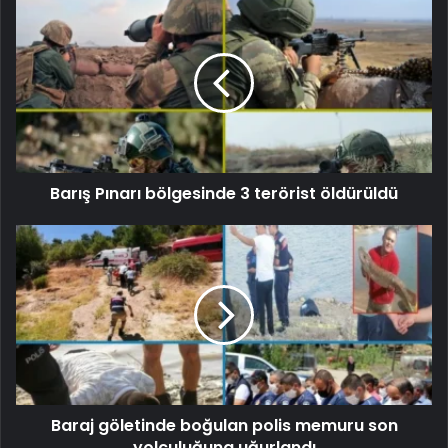
Barış Pınarı bölgesinde 3 terörist öldürüldü
Baraj göletinde boğulan polis memuru son
yolculuğuna uğurlandı