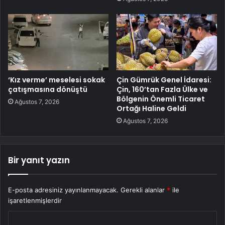
‘Kız verme’ meselesi sokak
Çin Gümrük Genel İdaresi:
çatışmasına dönüştü
Çin, 160’tan Fazla Ülke ve
Bölgenin Önemli Ticaret
Ağustos 7, 2026
Ortağı Haline Geldi
Ağustos 7, 2026
Bir yanıt yazın
E-posta adresiniz yayınlanmayacak.
Gerekli alanlar
*
ile
işaretlenmişlerdir
Y