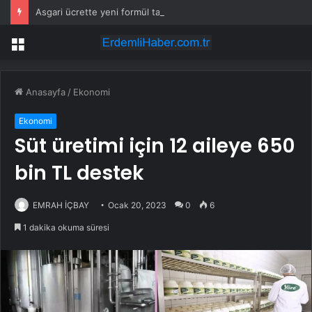
Asgari ücrette yeni formül tartışma yarattı! İşçi ve işveren karşı karşıya
Menü
Anasayfa
/
Ekonomi
Ekonomi
Süt üretimi için 12 aileye 650
bin TL destek
EMRAH İÇBAY
Ocak 20, 2023
0
6
1 dakika okuma süresi