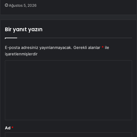
Ağustos 5, 2026
Bir yanıt yazın
E-posta adresiniz yayınlanmayacak.
Gerekli alanlar
*
ile
işaretlenmişlerdir
Y
o
r
u
m
*
Ad
*