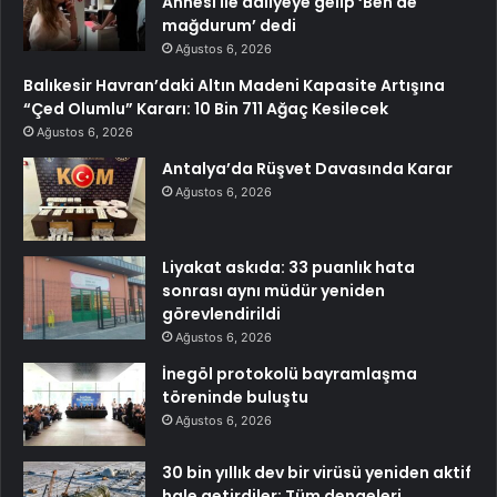
Annesi ile adliyeye gelip ‘Ben de
mağdurum’ dedi
Ağustos 6, 2026
Balıkesir Havran’daki Altın Madeni Kapasite Artışına
“Çed Olumlu” Kararı: 10 Bin 711 Ağaç Kesilecek
Ağustos 6, 2026
Antalya’da Rüşvet Davasında Karar
Ağustos 6, 2026
Liyakat askıda: 33 puanlık hata
sonrası aynı müdür yeniden
görevlendirildi
Ağustos 6, 2026
İnegöl protokolü bayramlaşma
töreninde buluştu
Ağustos 6, 2026
30 bin yıllık dev bir virüsü yeniden aktif
hale getirdiler: Tüm dengeleri