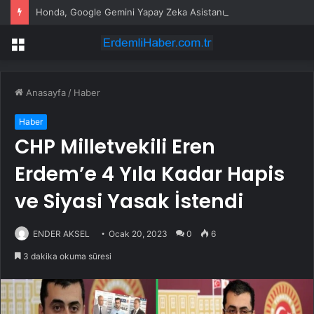
Honda, Google Gemini Yapay Zeka Asistanını Araçlarına Entegre Ediyor
Menü
Anasayfa
/
Haber
Haber
CHP Milletvekili Eren
Erdem’e 4 Yıla Kadar Hapis
ve Siyasi Yasak İstendi
ENDER AKSEL
Ocak 20, 2023
0
6
3 dakika okuma süresi