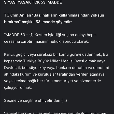
SİYASİ YASAK TCK 53. MADDE
TCK’nın
Anılan “Bazı hakların kullanılmasından yoksun
bırakma” başlıklı 53. madde şöyledir:
“
MADDE 53 – (1) Kasten işlediği suçtan dolayı hapis
cezasına çarptırılmasının hukuki sonucu olarak,
Kalıcı, geçici veya süreksiz bir kamu görevi üstlenmek; Bu
kapsamda Türkiye Büyük Millet Meclisi üyesi olmak veya
Devlet, il, belediye, köy veya bunların denetim ve denetimi
altındaki kurum ve kuruluşlar tarafından verilen atamaya
veya seçime bağlı her türlü memuriyet ve hizmetlerde
çalışıyor olmak,
Seçme ve seçilme ehliyetinden (…)
Velayet hakkında; vesayet veya vesayet ile ilgili bir hizmet