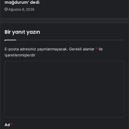
mağdurum’ dedi
Ağustos 6, 2026
Bir yanıt yazın
E-posta adresiniz yayınlanmayacak.
Gerekli alanlar
*
ile
işaretlenmişlerdir
Y
o
r
u
m
*
Ad
*