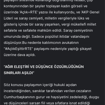
konteynırından bir şeyler toplayan kadın görseli ve
üzerinde ‘Açlık=RTE’ yazısı ile kullanıyordu, ve ‘AKP Genel
Lideri ve saray cemiyeti, milletin vergileriyle lüks ve
gösteriş içinde bir saray yaşarken, vergi mükellefi millet
sefalete ve sefalete mahkûm edildi. Saray cemiyetinin
umurunda değil. Sadece popülist iktidar vatandaşını
düşünüyor.Bu nedenle katılımcının avukatının
“#AçlıkEşittirRTE” paylaşımı nedeniyle yaptığı şikayet
üzerine dava açıldı.
“AĞIR ELEŞTİRİ VE DÜŞÜNCE ÖZGÜRLÜĞÜNÜN
SINIRLARI AŞILDI”
Söz konusu paylaşımın içeriği hukuki açıdan
incelendiğinden, sanıklar tarafından verilen cezaların
Cumhurbaşkanının gurur ve haysiyetini zedelediği, duygu
ve düşünceleri sarsan fiil veya sıfatlara isnat edildiği