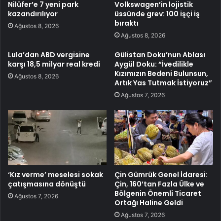
Nilüfer’e 7 yeni park
Volkswagen’in lojistik
kazandırılıyor
üssünde grev: 100 işçi iş
bıraktı
Ağustos 8, 2026
Ağustos 8, 2026
Lula’dan ABD vergisine
Gülistan Doku’nun Ablası
karşı 18,5 milyar real kredi
Aygül Doku: “İvedilikle
Kızımızın Bedeni Bulunsun,
Ağustos 8, 2026
Artık Yas Tutmak İstiyoruz”
Ağustos 7, 2026
‘Kız verme’ meselesi sokak
Çin Gümrük Genel İdaresi:
çatışmasına dönüştü
Çin, 160’tan Fazla Ülke ve
Bölgenin Önemli Ticaret
Ağustos 7, 2026
Ortağı Haline Geldi
Ağustos 7, 2026