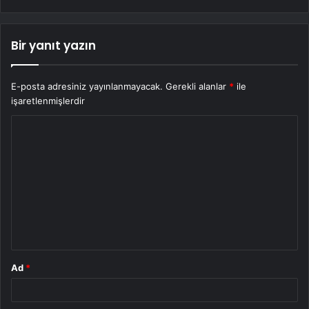
Bir yanıt yazın
E-posta adresiniz yayınlanmayacak.
Gerekli alanlar
*
ile
işaretlenmişlerdir
Y
o
r
u
m
*
Ad
*