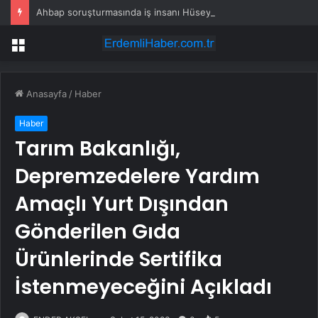
Ahbap soruşturmasında iş insanı Hüseyin Başaran’a tutuklama talebi
Menü
Anasayfa
/
Haber
Haber
Tarım Bakanlığı,
Depremzedelere Yardım
Amaçlı Yurt Dışından
Gönderilen Gıda
Ürünlerinde Sertifika
İstenmeyeceğini Açıkladı