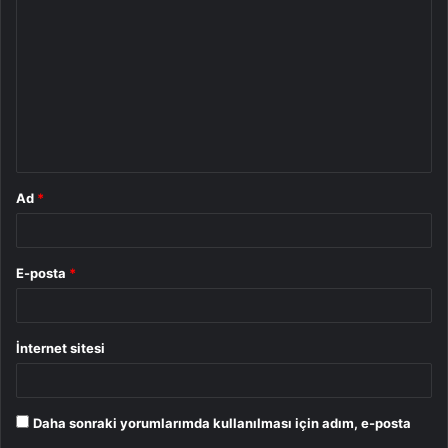
o
r
u
m
*
Ad
*
E-posta
*
İnternet sitesi
Daha sonraki yorumlarımda kullanılması için adım, e-posta