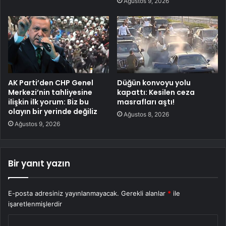
Ağustos 9, 2026
AK Parti’den CHP Genel
Düğün konvoyu yolu
Merkezi’nin tahliyesine
kapattı: Kesilen ceza
ilişkin ilk yorum: Biz bu
masrafları aştı!
olayın bir yerinde değiliz
Ağustos 8, 2026
Ağustos 9, 2026
Bir yanıt yazın
E-posta adresiniz yayınlanmayacak.
Gerekli alanlar
*
ile
işaretlenmişlerdir
Y