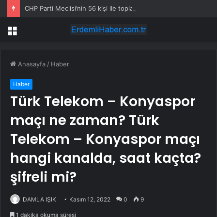
CHP Parti Meclisi’nin 56 kişi ile toplanması bekleniyor
Menü
Anasayfa
/
Haber
Haber
Türk Telekom – Konyaspor
maçı ne zaman? Türk
Telekom – Konyaspor maçı
hangi kanalda, saat kaçta?
şifreli mi?
DAMLA IŞIK
Kasım 12, 2022
0
9
1 dakika okuma süresi