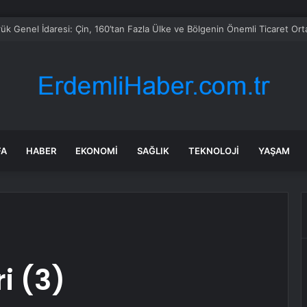
Motosiklet-Otomobil Çarpışması: 2 Yaralı
FA
HABER
EKONOMI
SAĞLIK
TEKNOLOJI
YAŞAM
i (3)