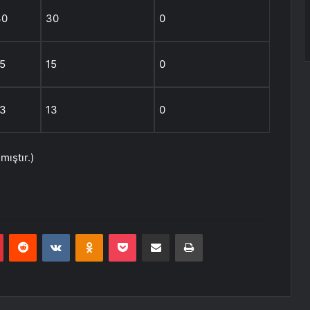
30
30
0
5
15
0
13
13
0
mıştır.)
r
Pinterest
Reddit
VKontakte
Odnoklassniki
Pocket
E-Posta ile paylaş
Yazdır