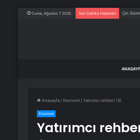
Kilis’te 
Cuma, Ağustos 7 2026
Son Dakika Haberleri
ANASAY
Anasayfa
/
Ekonomi
/
Yatırımcı rehberi (3)
Ekonomi
Yatırımcı rehber