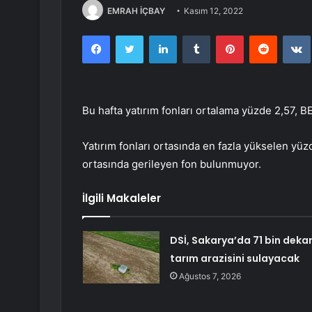
EMRAH İÇBAY
Kasım 12, 2022
Facebook
Twitter
LinkedIn
Tumblr
Pinterest
Reddit
Bu hafta yatırım fonları ortalama yüzde 2,57, B
Yatırım fonları ortasında en fazla yükselen yüzd
ortasında gerileyen fon bulunmuyor.
İlgili Makaleler
DSİ, Sakarya’da 71 bin deka
tarım arazisini sulayacak
Ağustos 7, 2026