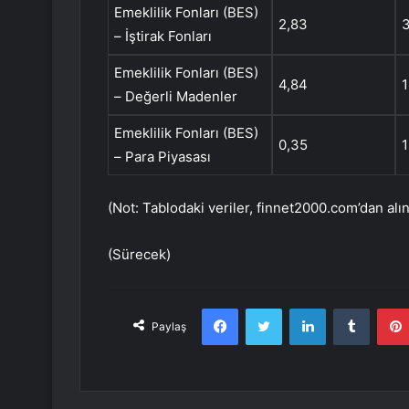
Emeklilik Fonları (BES)
2,83
– İştirak Fonları
Emeklilik Fonları (BES)
4,84
1
– Değerli Madenler
Emeklilik Fonları (BES)
0,35
– Para Piyasası
(Not: Tablodaki veriler, finnet2000.com’dan alın
(Sürecek)
Facebook
Twitter
LinkedIn
Tumbl
Paylaş