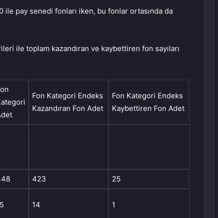
 ile pay senedi fonları iken, bu fonlar ortasında da
ileri ile toplam kazandıran ve kaybettiren fon sayıları
Fon
Fon Kategori Endeks
Fon Kategori Endeks
ategori
Kazandıran Fon Adet
Kaybettiren Fon Adet
Adet
448
423
25
5
14
1