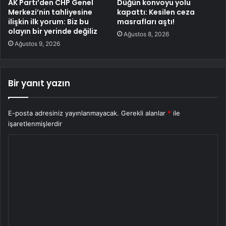
AK Parti’den CHP Genel
Düğün konvoyu yolu
Merkezi’nin tahliyesine
kapattı: Kesilen ceza
ilişkin ilk yorum: Biz bu
masrafları aştı!
olayın bir yerinde değiliz
Ağustos 8, 2026
Ağustos 9, 2026
Bir yanıt yazın
E-posta adresiniz yayınlanmayacak.
Gerekli alanlar
*
ile
işaretlenmişlerdir
Y
o
r
u
m
*