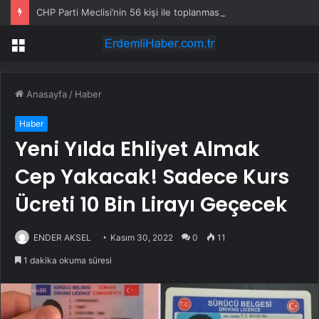
CHP Parti Meclisi’nin 56 kişi ile toplanması bekleniyor
Menü
Anasayfa
/
Haber
Haber
Yeni Yılda Ehliyet Almak
Cep Yakacak! Sadece Kurs
Ücreti 10 Bin Lirayı Geçecek
ENDER AKSEL
Kasım 30, 2022
0
11
1 dakika okuma süresi