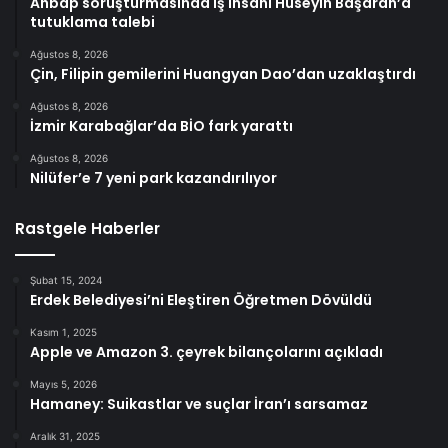
Ahbap soruşturmasında iş insanı Hüseyin Başaran’a
tutuklama talebi
Ağustos 8, 2026
Çin, Filipin gemilerini Huangyan Dao’dan uzaklaştırdı
Ağustos 8, 2026
İzmir Karabağlar’da BİO fark yarattı
Ağustos 8, 2026
Nilüfer’e 7 yeni park kazandırılıyor
Rastgele Haberler
Şubat 15, 2024
Erdek Belediyesi’ni Eleştiren Öğretmen Dövüldü
Kasım 1, 2025
Apple ve Amazon 3. çeyrek bilançolarını açıkladı
Mayıs 5, 2026
Hamaney: Suikastlar ve suçlar İran’ı sarsamaz
Aralık 31, 2025