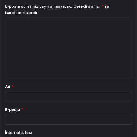
E-posta adresiniz yayınlanmayacak.
Gerekli alanlar
*
ile
işaretlenmişlerdir
Y
o
r
u
m
*
Ad
*
E-posta
*
İnternet sitesi