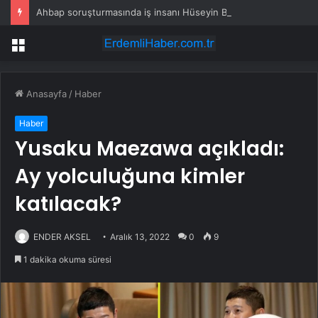
Ahbap soruşturmasında iş insanı Hüseyin Başaran’a tutuklama talebi
Menü
Anasayfa
/
Haber
Haber
Yusaku Maezawa açıkladı:
Ay yolculuğuna kimler
katılacak?
ENDER AKSEL
Aralık 13, 2022
0
9
1 dakika okuma süresi