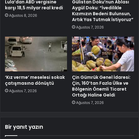
Lula’dan ABD vergisine
Gülistan Doku’nun Ablası
karşı 18,5 milyar real kredi
Aygül Doku: “İvedilikle
Kızımızın Bedeni Bulunsun,
Ağustos 8, 2026
Artık Yas Tutmak İstiyoruz”
Ağustos 7, 2026
‘Kız verme’ meselesi sokak
Çin Gümrük Genel İdaresi:
çatışmasına dönüştü
Çin, 160’tan Fazla Ülke ve
Bölgenin Önemli Ticaret
Ağustos 7, 2026
Ortağı Haline Geldi
Ağustos 7, 2026
Bir yanıt yazın