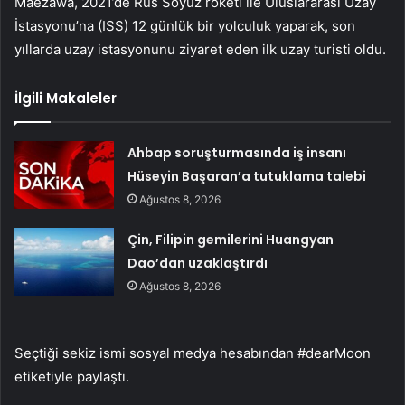
Maezawa, 2021’de Rus Soyuz roketi ile Uluslararası Uzay
İstasyonu’na (ISS) 12 günlük bir yolculuk yaparak, son
yıllarda uzay istasyonunu ziyaret eden ilk uzay turisti oldu.
İlgili Makaleler
Ahbap soruşturmasında iş insanı
Hüseyin Başaran’a tutuklama talebi
Ağustos 8, 2026
Çin, Filipin gemilerini Huangyan
Dao’dan uzaklaştırdı
Ağustos 8, 2026
Seçtiği sekiz ismi sosyal medya hesabından #dearMoon
etiketiyle paylaştı.